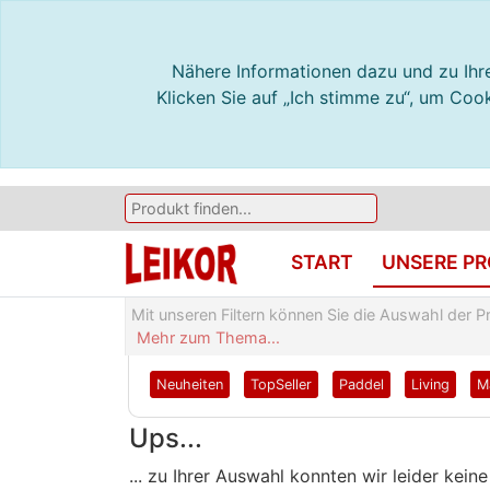
Nähere Informationen dazu und zu Ihre
Klicken Sie auf „Ich stimme zu“, um Co
START
UNSERE P
Mit unseren Filtern können Sie die Auswahl der P
Mehr zum Thema...
Neuheiten
TopSeller
Paddel
Living
M
Ups...
... zu Ihrer Auswahl konnten wir leider kei