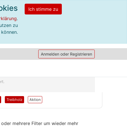
okies
Ich stimme zu
rklärung
.
utzen zu
können.
Anmelden oder Registrieren
rt.
Treibholz
Aktion
en oder mehrere Filter um wieder mehr