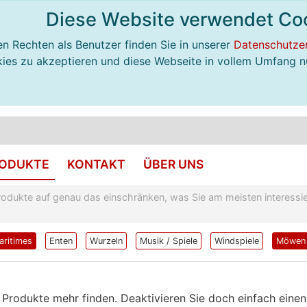
Diese Website verwendet Co
n Rechten als Benutzer finden Sie in unserer
Datenschutze
okies zu akzeptieren und diese Webseite in vollem Umfang n
RODUKTE
KONTAKT
ÜBER UNS
rodukte auf genau das einschränken, was Sie am meisten interessie
aritimes
Enten
Wurzeln
Musik / Spiele
Windspiele
Möwen
ne Produkte mehr finden. Deaktivieren Sie doch einfach ein