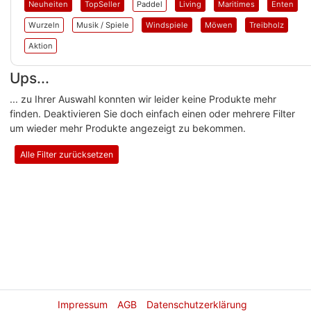
Neuheiten
TopSeller
Paddel
Living
Maritimes
Enten
Wurzeln
Musik / Spiele
Windspiele
Möwen
Treibholz
Aktion
Ups...
... zu Ihrer Auswahl konnten wir leider keine Produkte mehr
finden. Deaktivieren Sie doch einfach einen oder mehrere Filter
um wieder mehr Produkte angezeigt zu bekommen.
Alle Filter zurücksetzen
Impressum
AGB
Datenschutzerklärung