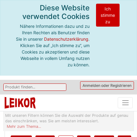
Diese Website
Ich
verwendet Cookies
stimme
zu
Nähere Informationen dazu und zu
Ihren Rechten als Benutzer finden
Sie in unserer
Datenschutzerklärung
.
Klicken Sie auf „Ich stimme zu“, um
Cookies zu akzeptieren und diese
Webseite in vollem Umfang nutzen
zu können.
Anmelden oder Registrieren
Mit unseren Filtern können Sie die Auswahl der Produkte auf genau
das einschränken, was Sie am meisten interessiert.
Mehr zum Thema...